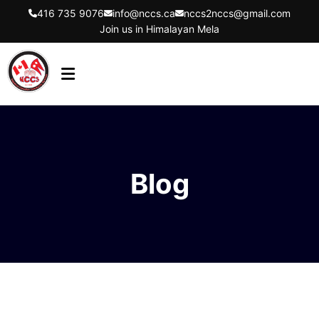
416 735 9076
info@nccs.ca
nccs2nccs@gmail.com
Join us in Himalayan Mela
HOME
ABOUT US
DIRECTORS
Blog
EVENTS
LATEST UPDATES
GET INVOLVED
CONTACT US
FLYER