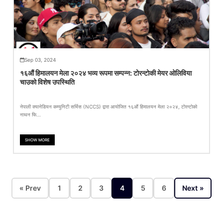
Sep 03, 2024
१६औं हिमालयन मेला २०२४ भव्य रूपमा सम्पन्न: टोरन्टोकी मेयर ओलिविया
चाउको विशेष उपस्थिति
नेपाली क्यानेडियन कम्युनिटी सर्भिस (NCCS) द्वारा आयोजित १६औं हिमालयन मेला २०२४, टोरन्टोको
नाथन फि...
SHOW MORE
« Prev
1
2
3
4
5
6
Next »